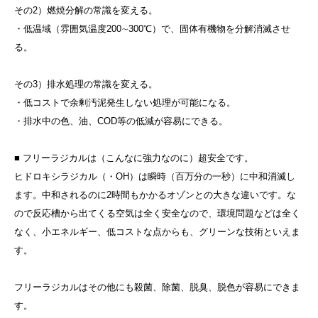
その2）燃焼分解の常識を変える。
・低温域（雰囲気温度200∼300℃）で、固体有機物を分解消滅させ
る。
その3）排水処理の常識を変える。
・低コストで余剰汚泥発生しない処理が可能になる。
・排水中の色、油、COD等の低減が容易にできる。
■ フリーラジカルは（こんなに強力なのに）超安全です。
ヒドロキシラジカル（・OH）は瞬時（百万分の一秒）に中和消滅し
ます。中和されるのに2時間もかかるオゾンとの大きな違いです。な
ので反応槽から出てくる空気は全く安全なので、環境問題などは全く
なく、小エネルギー、低コストな点からも、グリーンな技術といえま
す。
フリーラジカルはその他にも殺菌、除菌、脱臭、脱色が容易にできま
す。