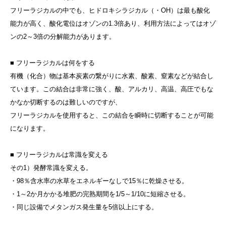
フリーラジカルの中でも、ヒドロキシラジカル（・OH）は最も酸化
能力が高く、酸化電位はオゾンの1.3倍あり、利用方法によってはオゾ
ンの2～3倍の分解能力があります。
■ フリーラジカルは何をする
有機（化合）物は基本炭素の繋がりに水素、酸素、窒素などが結合し
ています。この結合は非常に強く、酸、アルカリ、高温、高圧でもな
かなか切断するのは難しいのですが、
フリーラジカルを使用すると、この結合を瞬時に切断することが可能
になります。
■ フリーラジカルは常識を変える
その1）発酵常識を変える。
・98％含水率の水草をエネルギーなしで15％に乾燥させる。
・1～2か月かかる堆肥の完熟期間を1/5～1/10に短縮させる。
・同じ設備でメタンガス発生量を5倍以上にする。