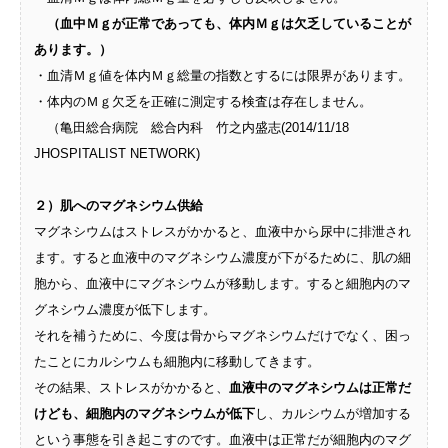
（血中Ｍｇが正常であっても、体内Ｍｇは欠乏していることが
あります。）
・血清Ｍｇ値を体内Ｍｇ総量の指数とするには限界があります。
・体内のＭｇ欠乏を正確に測定する検査は存在しません。
（亀田総合病院 総合内科 竹之内盛志(2014/11/18
JHOSPITALIST NETWORK)
２）肌へのマグネシウム供給​
マグネシウムはストレスがかかると、血液中から尿中に排泄され
ます。すると血液中のマグネシウム濃度が下がるために、肌の細
胞から、血液中にマグネシウムが移動します。すると細胞内のマ
グネシウム濃度が低下します。​
それを補うために、今度は骨からマグネシウムだけでなく、困っ
たことにカルシウムも細胞内に移動してきます。​
その結果、ストレスがかかると、
血液中のマグネシウムは正常だ
けども、細胞内のマグネシウムが低下
し、カルシウムが増加する
という事態を引き起こすのです。血液中は正常だが細胞内のマグ